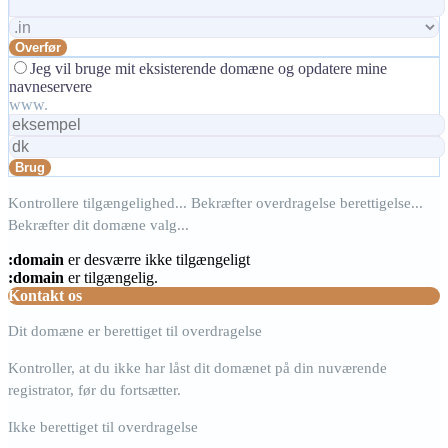
Overfør
Jeg vil bruge mit eksisterende domæne og opdatere mine
navneservere
www.
Brug
Kontrollere tilgængelighed...
Bekræfter overdragelse berettigelse...
Bekræfter dit domæne valg...
:domain
er desværre ikke tilgængeligt
:domain
er tilgængelig.
Kontakt os
Dit domæne er berettiget til overdragelse
Kontroller, at du ikke har låst dit domænet på din nuværende
registrator, før du fortsætter.
Ikke berettiget til overdragelse