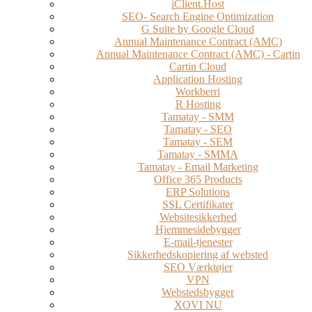
iClient.Host
SEO- Search Engine Optimization
G Suite by Google Cloud
Annual Maintenance Contract (AMC)
Annual Maintenance Contract (AMC) - Cartin
Cartin Cloud
Application Hosting
Workberri
R Hosting
Tamatay - SMM
Tamatay - SEO
Tamatay - SEM
Tamatay - SMMA
Tamatay - Email Marketing
Office 365 Products
ERP Solutions
SSL Certifikater
Websitesikkerhed
Hjemmesidebygger
E-mail-tjenester
Sikkerhedskopiering af websted
SEO Værktøjer
VPN
Webstedsbygger
XOVI NU