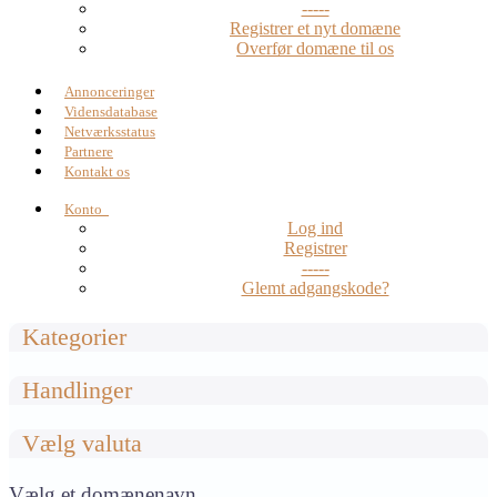
-----
Registrer et nyt domæne
Overfør domæne til os
Annonceringer
Vidensdatabase
Netværksstatus
Partnere
Kontakt os
Konto
Log ind
Registrer
-----
Glemt adgangskode?
Kategorier
Handlinger
Vælg valuta
Vælg et domænenavn…