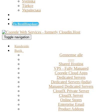
Svenska
Türkçe
Українська
Log ind
Registrer
Vis Bestillingskurv
Toggle navigation
Kundeside
Butik
Gennemse alle
-----
Shared Hosting
VPS - Fully Managed
Coorgle Cloud Apps
Dedicated Servers
Dedicated Servers (India)
Managed Dedicated Servers
CloudX Private Server
CloudX Server
Online Stores
Enterprise Email
Product Addons