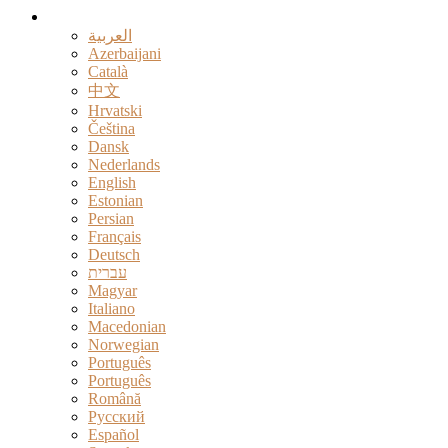
Dansk
العربية
Azerbaijani
Català
中文
Hrvatski
Čeština
Dansk
Nederlands
English
Estonian
Persian
Français
Deutsch
עברית
Magyar
Italiano
Macedonian
Norwegian
Português
Português
Română
Русский
Español