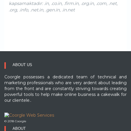
kapsamaktadır: .in, .co.in, .firm.in, .org.in, .com, .net,
.org, .info, .net.in, .gen.in, .in.net
ABOUT US
Coorgle possesses a dedicated team of technical and
marketing professionals who are very ardent about leading
from the front and are constantly striving towards creating
powerful tools to help make online business a cakewalk for
our clientele..
© 2018 Coorgle
ABOUT