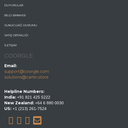
DUYURULAR
BILGI BANKASI
SUNUCU/AĞ DURUMU
SATIŞ ORTAKLIĞI
İLETIŞIM
COORGLE
Email:
support@coorgle.com
solutions@cartin.store
Helpline Numbers:
India:
+91 821 425 5222
New Zealand:
+64 6 880 0030
US:
+1 (213) 261-7524